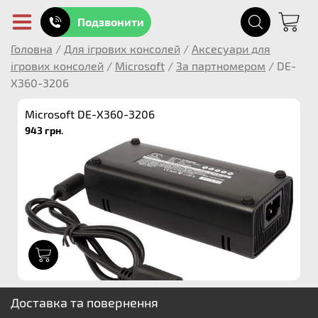
Подзвонити
Головна
/
Для ігрових консолей
/
Аксесуари для
ігрових консолей
/
Microsoft
/
За партномером
/
DE-
X360-3206
Microsoft DE-X360-3206
943 грн.
1
Доставка та повернення