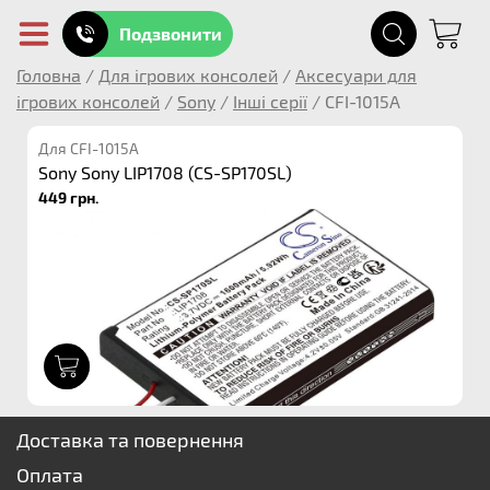
Подзвонити
Головна
/
Для ігрових консолей
/
Аксесуари для
ігрових консолей
/
Sony
/
Інші серії
/
CFI-1015A
Для CFI-1015A
Sony Sony LIP1708 (CS-SP170SL)
449 грн.
1
Доставка та повернення
Оплата