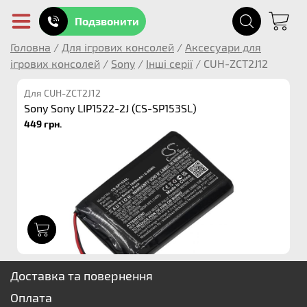
Подзвонити
Головна
/
Для ігрових консолей
/
Аксесуари для
ігрових консолей
/
Sony
/
Інші серії
/
CUH-ZCT2J12
Для CUH-ZCT2J12
Sony Sony LIP1522-2J (CS-SP153SL)
449 грн.
1
Доставка та повернення
Оплата