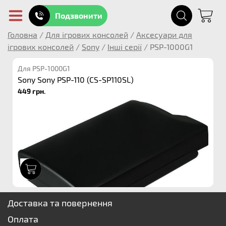
Подзвонити
Головна
/
Для ігрових консолей
/
Аксесуари для
ігрових консолей
/
Sony
/
Інші серії
/
PSP-1000G1
Для PSP-1000G1
Sony Sony PSP-110 (CS-SP110SL)
449 грн.
1
Доставка та повернення
Оплата