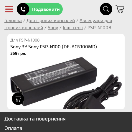
Подзвонити
Головна
/
Для ігрових консолей
/
Аксесуари для
ігрових консолей
/
Sony
/
Інші серії
/
PSP-N1008
Для PSP-N1008
Sony ЗУ Sony PSP-N100 (DF-ACN100MD)
359 грн.
1
Доставка та повернення
Оплата