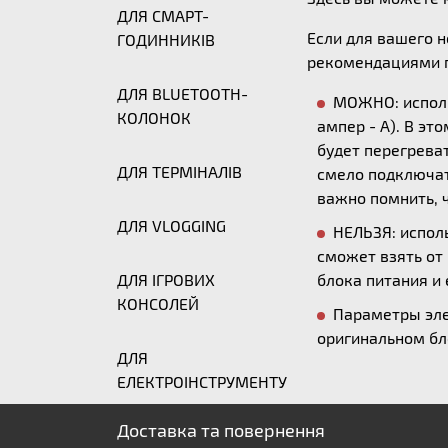
ДЛЯ СМАРТ-
Если для вашего 
ГОДИННИКІВ
рекомендациями п
ДЛЯ BLUETOOTH-
МОЖНО: исполь
КОЛОНОК
ампер - А). В эт
будет перегреват
ДЛЯ ТЕРМІНАЛІВ
смело подключать
важно помнить, ч
ДЛЯ VLOGGING
НЕЛЬЗЯ: исполь
сможет взять от
ДЛЯ ІГРОВИХ
блока питания и 
КОНСОЛЕЙ
Параметры эле
оригинальном бл
ДЛЯ
ЕЛЕКТРОІНСТРУМЕНТУ
Доставка та повернення