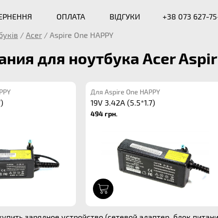
ВЕРНЕННЯ
ОПЛАТА
ВІДГУКИ
+38 073 627-75
буків
/
Acer
/
Aspire One HAPPY
ания для ноутбука Acer Aspi
APPY
Для Aspire One HAPPY
7)
19V 3.42A (5.5*1.7)
494 грн.
1
упить зарядное устройство (сетевой адаптер, блок питания