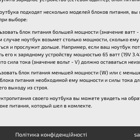
ноутбука подходят несколько моделей блоков питания, в
ри выборе:
зовать блок питания большей мощности (значение ватт - 
ом случае ноутбук возьмет столько мощности, сколько ем
ься и прослужит дольше. Например, если ваш ноутбук потр
 его к зарядному устройству мощностью 65 ватт (19V 3.42
то сила тока (значение вольт - V) должно оставаться неи
зовать блок питания меньшей мощности (W) или с меньшей
 блока питания необходимой ему мощности и силы тока дл
его выходу из строя.
ктропитания своего ноутбука вы можете увидеть на обрат
оке питания, который шел в комлекте.
Політика конфіденційності
sa