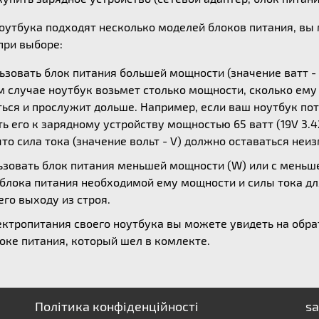
ноутбука подходят несколько моделей блоков питания, в
ри выборе:
зовать блок питания большей мощности (значение ватт - 
ом случае ноутбук возьмет столько мощности, сколько ем
ься и прослужит дольше. Например, если ваш ноутбук потр
 его к зарядному устройству мощностью 65 ватт (19V 3.42
то сила тока (значение вольт - V) должно оставаться неи
зовать блок питания меньшей мощности (W) или с меньшей
 блока питания необходимой ему мощности и силы тока дл
его выходу из строя.
ктропитания своего ноутбука вы можете увидеть на обрат
оке питания, который шел в комлекте.
Політика конфіденційності
sa