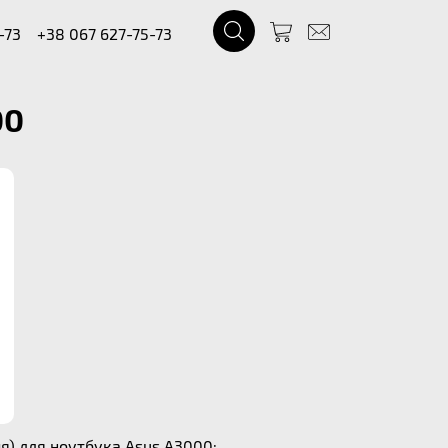
-73
+38 067 627-75-73
00
) для ноутбука Asus A3000: .