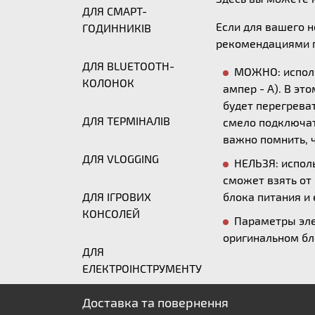
ДЛЯ СМАРТ-
Если для вашего 
ГОДИННИКІВ
рекомендациями п
ДЛЯ BLUETOOTH-
МОЖНО: исполь
КОЛОНОК
ампер - А). В эт
будет перегреват
ДЛЯ ТЕРМІНАЛІВ
смело подключать
важно помнить, ч
ДЛЯ VLOGGING
НЕЛЬЗЯ: исполь
сможет взять от
ДЛЯ ІГРОВИХ
блока питания и 
КОНСОЛЕЙ
Параметры эле
оригинальном бл
ДЛЯ
ЕЛЕКТРОІНСТРУМЕНТУ
Доставка та повернення