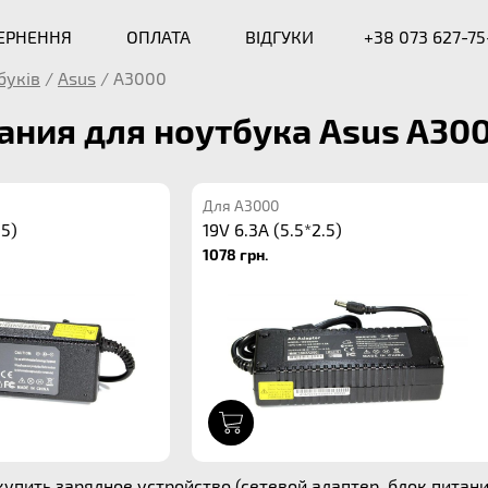
ВЕРНЕННЯ
ОПЛАТА
ВІДГУКИ
+38 073 627-75
буків
/
Asus
/
A3000
ания для ноутбука Asus A30
Для A3000
.5)
19V 6.3A (5.5*2.5)
1078 грн.
1
упить зарядное устройство (сетевой адаптер, блок питания