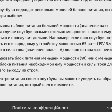
ноутбука подходят несколько моделей блоков питания, в
ри выборе:
зовать блок питания большей мощности (значение ватт - 
ом случае ноутбук возьмет столько мощности, сколько ем
ься и прослужит дольше. Например, если ваш ноутбук потр
 его к зарядному устройству мощностью 65 ватт (19V 3.42
то сила тока (значение вольт - V) должно оставаться неи
зовать блок питания меньшей мощности (W) или с меньшей
 блока питания необходимой ему мощности и силы тока дл
его выходу из строя.
ктропитания своего ноутбука вы можете увидеть на обрат
оке питания, который шел в комлекте.
Політика конфіденційності
sa