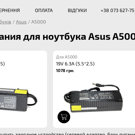
ВЕРНЕННЯ
ОПЛАТА
ВІДГУКИ
+38 073 627-75
буків
/
Asus
/
A5000
ания для ноутбука Asus A50
Для A5000
.5)
19V 6.3A (5.5*2.5)
1078 грн.
1
упить зарядное устройство (сетевой адаптер, блок питания