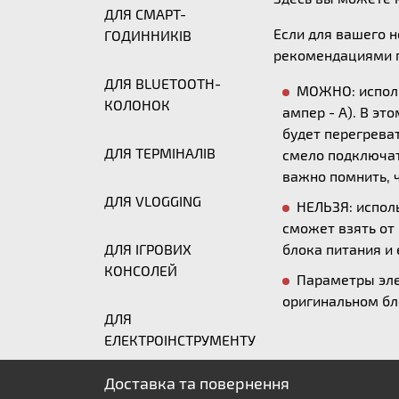
ДЛЯ СМАРТ-
Если для вашего 
ГОДИННИКІВ
рекомендациями п
ДЛЯ BLUETOOTH-
МОЖНО: исполь
КОЛОНОК
ампер - А). В эт
будет перегреват
ДЛЯ ТЕРМІНАЛІВ
смело подключать
важно помнить, ч
ДЛЯ VLOGGING
НЕЛЬЗЯ: исполь
сможет взять от
ДЛЯ ІГРОВИХ
блока питания и 
КОНСОЛЕЙ
Параметры эле
оригинальном бл
ДЛЯ
ЕЛЕКТРОІНСТРУМЕНТУ
Доставка та повернення