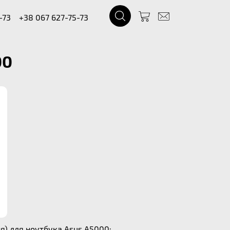
-73
+38 067 627-75-73
00
) для ноутбука Asus A5000: .