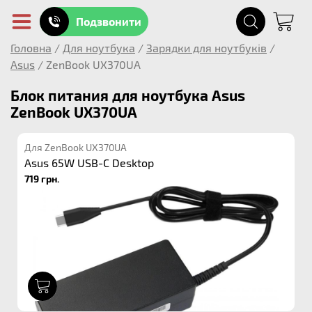
Подзвонити
Головна
/
Для ноутбука
/
Зарядки для ноутбуків
/
Asus
/
ZenBook UX370UA
Блок питания для ноутбука Asus
ZenBook UX370UA
Для ZenBook UX370UA
Asus 65W USB-C Desktop
719 грн.
1