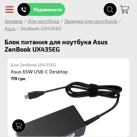
Подзвонити
Головна
/
Для ноутбука
/
Зарядки для ноутбуків
/
Asus
/
ZenBook UX435EG
Блок питания для ноутбука Asus
ZenBook UX435EG
Для ZenBook UX435EG
Asus 65W USB-C Desktop
719 грн.
1