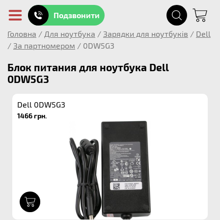
Подзвонити
Головна
/
Для ноутбука
/
Зарядки для ноутбуків
/
Dell
/
За партномером
/
0DW5G3
Блок питания для ноутбука Dell
0DW5G3
Dell 0DW5G3
1466 грн.
1