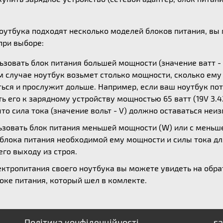
ноутбука подходят несколько моделей блоков питания, в
ри выборе:
зовать блок питания большей мощности (значение ватт - 
ом случае ноутбук возьмет столько мощности, сколько ем
ься и прослужит дольше. Например, если ваш ноутбук потр
 его к зарядному устройству мощностью 65 ватт (19V 3.42
то сила тока (значение вольт - V) должно оставаться неи
зовать блок питания меньшей мощности (W) или с меньшей
 блока питания необходимой ему мощности и силы тока дл
его выходу из строя.
ктропитания своего ноутбука вы можете увидеть на обрат
оке питания, который шел в комлекте.
Політика конфіденційності
sa