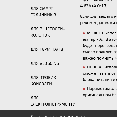
4.62A (4.0*1.7).
ДЛЯ СМАРТ-
ГОДИННИКІВ
Если для вашего 
рекомендациями п
ДЛЯ BLUETOOTH-
МОЖНО: исполь
КОЛОНОК
ампер - А). В эт
будет перегреват
ДЛЯ ТЕРМІНАЛІВ
смело подключать
важно помнить, ч
ДЛЯ VLOGGING
НЕЛЬЗЯ: исполь
сможет взять от
ДЛЯ ІГРОВИХ
блока питания и 
КОНСОЛЕЙ
Параметры эле
оригинальном бл
ДЛЯ
ЕЛЕКТРОІНСТРУМЕНТУ
Доставка та повернення