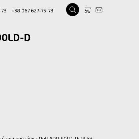
-73
+38 067 627-75-73
90LD-D
) для ноутбука Dell ADP-90LD-D: 19.5V