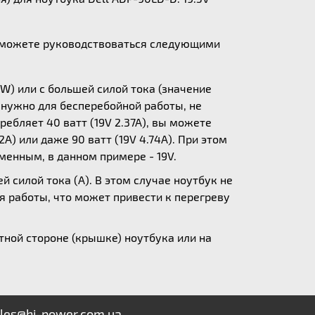
ы можете руководствоваться следующими
W) или с большей силой тока (значение
у нужно для бесперебойной работы, не
ебляет 40 ватт (19V 2.37A), вы можете
A) или даже 90 ватт (19V 4.74A). При этом
зменным, в данном примере - 19V.
 силой тока (А). В этом случае ноутбук не
я работы, что может привести к перегреву
ной стороне (крышке) ноутбука или на
les@hi-power.com.ua