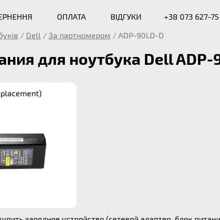
ВЕРНЕННЯ
ОПЛАТА
ВІДГУКИ
+38 073 627-75
буків
/
Dell
/
За партномером
/
ADP-90LD-D
ания для ноутбука Dell ADP-
placement)
упить зарядное устройство (сетевой адаптер, блок питания