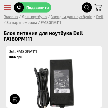
Подзвонити
Головна
/
Для ноутбука
/
Зарядки для ноутбуків
/
Dell
/
За партномером
/
FA180PM111
Блок питания для ноутбука Dell
FA180PM111
Dell FA180PM111
1466 грн.
1