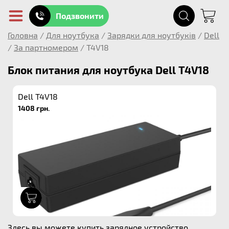
Подзвонити
Головна
/
Для ноутбука
/
Зарядки для ноутбуків
/
Dell
/
За партномером
/
T4V18
Блок питания для ноутбука Dell T4V18
Dell T4V18
1408 грн.
1
Здесь вы можете купить зарядное устройство