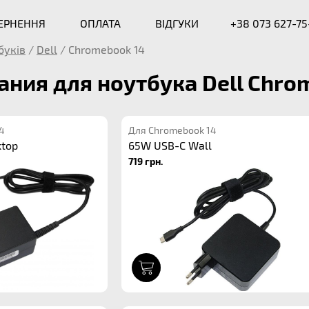
ВЕРНЕННЯ
ОПЛАТА
ВІДГУКИ
+38 073 627-75
буків
/
Dell
/
Chromebook 14
ания для ноутбука Dell Chro
4
Для Chromebook 14
ktop
65W USB-C Wall
719 грн.
1