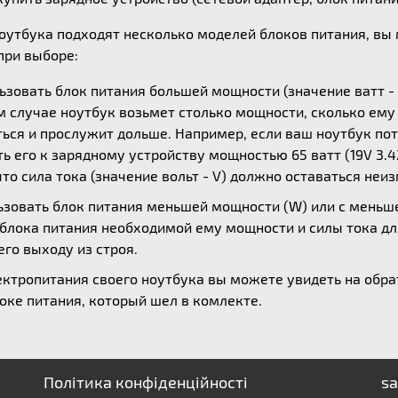
ноутбука подходят несколько моделей блоков питания, в
ри выборе:
зовать блок питания большей мощности (значение ватт - 
ом случае ноутбук возьмет столько мощности, сколько ем
ься и прослужит дольше. Например, если ваш ноутбук потр
 его к зарядному устройству мощностью 65 ватт (19V 3.42
то сила тока (значение вольт - V) должно оставаться неи
зовать блок питания меньшей мощности (W) или с меньшей
 блока питания необходимой ему мощности и силы тока дл
его выходу из строя.
ктропитания своего ноутбука вы можете увидеть на обрат
оке питания, который шел в комлекте.
Політика конфіденційності
sa