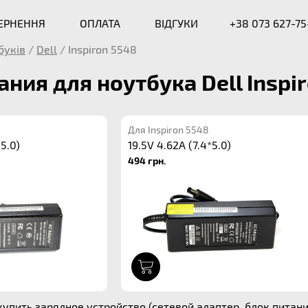
ВЕРНЕННЯ
ОПЛАТА
ВІДГУКИ
+38 073 627-75
буків
/
Dell
/
Inspiron 5548
ания для ноутбука Dell Inspi
Для Inspiron 5548
*5.0)
19.5V 4.62A (7.4*5.0)
494 грн.
1
упить зарядное устройство (сетевой адаптер, блок питания)