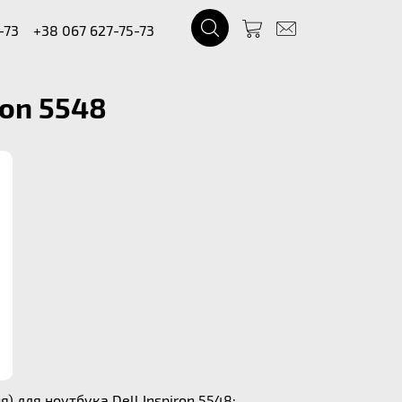
-73
+38 067 627-75-73
ron 5548
 для ноутбука Dell Inspiron 5548: .