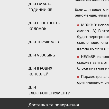
ДЛЯ СМАРТ-
Если для вашего 
ГОДИННИКІВ
рекомендациями п
ДЛЯ BLUETOOTH-
МОЖНО: исполь
КОЛОНОК
ампер - А). В эт
будет перегреват
ДЛЯ ТЕРМІНАЛІВ
смело подключать
важно помнить, ч
ДЛЯ VLOGGING
НЕЛЬЗЯ: исполь
сможет взять от
ДЛЯ ІГРОВИХ
блока питания и 
КОНСОЛЕЙ
Параметры эле
оригинальном бл
ДЛЯ
ЕЛЕКТРОІНСТРУМЕНТУ
Доставка та повернення