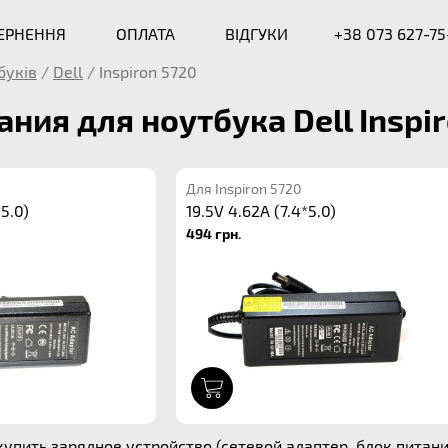
ВЕРНЕННЯ
ОПЛАТА
ВІДГУКИ
+38 073 627-75
буків
/
Dell
/
Inspiron 5720
ания для ноутбука Dell Inspi
Для Inspiron 5720
*5.0)
19.5V 4.62A (7.4*5.0)
494 грн.
1
упить зарядное устройство (сетевой адаптер, блок питания)