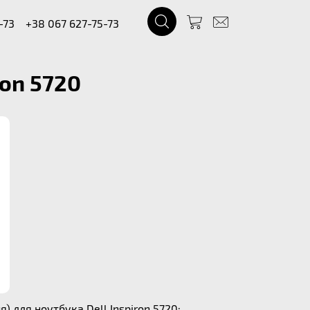
-73
+38 067 627-75-73
ron 5720
 для ноутбука Dell Inspiron 5720: .