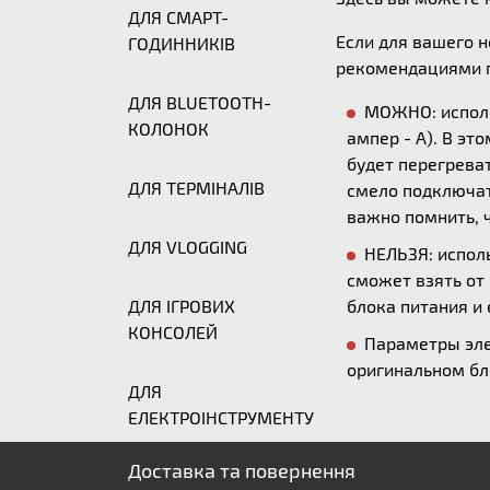
ДЛЯ СМАРТ-
Если для вашего 
ГОДИННИКІВ
рекомендациями п
ДЛЯ BLUETOOTH-
МОЖНО: исполь
КОЛОНОК
ампер - А). В эт
будет перегреват
ДЛЯ ТЕРМІНАЛІВ
смело подключать
важно помнить, ч
ДЛЯ VLOGGING
НЕЛЬЗЯ: исполь
сможет взять от
ДЛЯ ІГРОВИХ
блока питания и 
КОНСОЛЕЙ
Параметры эле
оригинальном бл
ДЛЯ
ЕЛЕКТРОІНСТРУМЕНТУ
Доставка та повернення