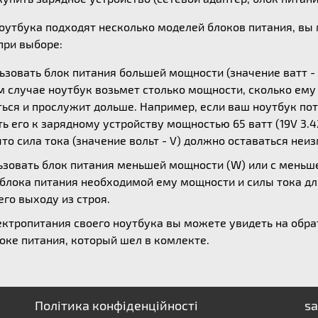
ноутбука подходят несколько моделей блоков питания, в
ри выборе:
зовать блок питания большей мощности (значение ватт - 
ом случае ноутбук возьмет столько мощности, сколько ем
ься и прослужит дольше. Например, если ваш ноутбук потр
 его к зарядному устройству мощностью 65 ватт (19V 3.42
то сила тока (значение вольт - V) должно оставаться неи
зовать блок питания меньшей мощности (W) или с меньшей
 блока питания необходимой ему мощности и силы тока дл
его выходу из строя.
ктропитания своего ноутбука вы можете увидеть на обрат
оке питания, который шел в комлекте.
Політика конфіденційності
sa