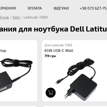
ВЕРНЕННЯ
ОПЛАТА
ВІДГУКИ
+38 073 627-75
буків
/
Dell
/
Latitude 7389
ания для ноутбука Dell Latit
Для Latitude 7389
ktop
65W USB-C Wall
719 грн.
1