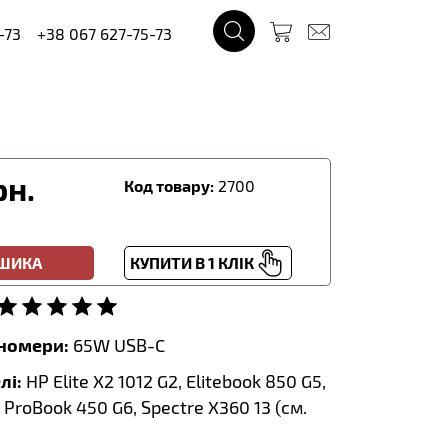
-73
+38 067 627-75-73
рн.
Код товару:
2700
ОШИКА
КУПИТИ В 1 КЛІК
тномери:
65W USB-C
лі:
HP Elite X2 1012 G2, Elitebook 850 G5,
, ProBook 450 G6, Spectre X360 13 (
см.