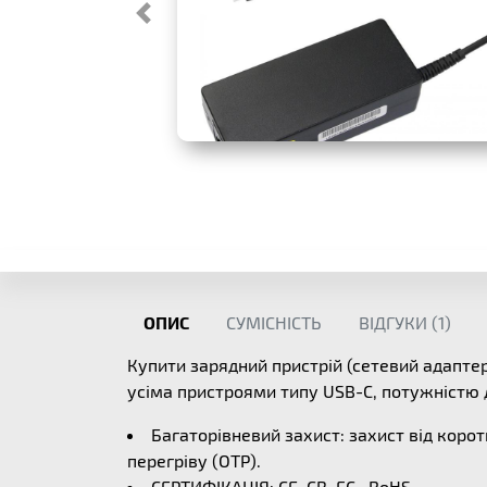
ОПИС
СУМІСНІСТЬ
ВІДГУКИ (
1
)
Купити зарядний пристрій (сетевий адапт
усіма пристроями типу USB-C, потужністю до
Багаторівневий захист: захист від корот
перегріву (OTP).
СЕРТИФІКАЦІЯ: CE, CB, FC , RoHS.