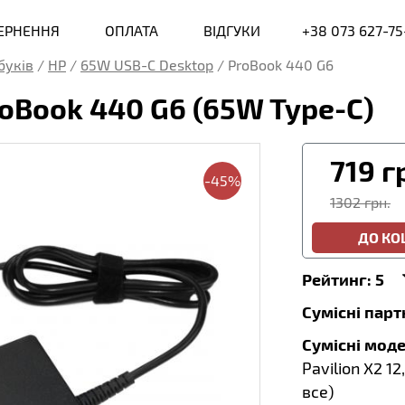
ВЕРНЕННЯ
ОПЛАТА
ВІДГУКИ
+38 073 627-75
буків
/
HP
/
65W USB-C Desktop
/
ProBook 440 G6
oBook 440 G6 (65W Type-C)
719
г
-45%
1302 грн.
ДО К
Рейтинг:
5
Сумісні пар
Сумісні моде
Pavilion X2 12
все
)