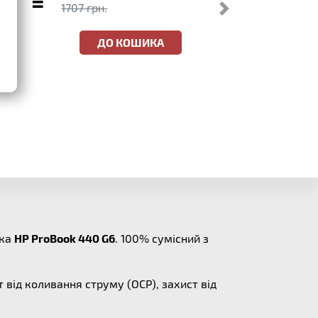
=
1707 грн.
ДО КОШИКА
ука
HP ProBook 440 G6
. 100% сумісний з
т від коливання струму (OCP), захист від