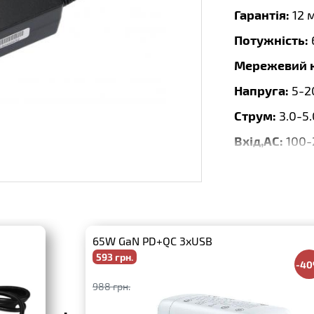
Гарантія:
12 
Потужність:
Мережевий к
Напруга:
5-2
Струм:
3.0-5
Вхід,AC:
100-
Вихід:
5V-3A,
Роз'єм:
USB-C
Колір:
Чорни
65W GaN PD+QC 3xUSB
Форма:
Desk
593 грн.
-4
Бренд:
Repla
988 грн.