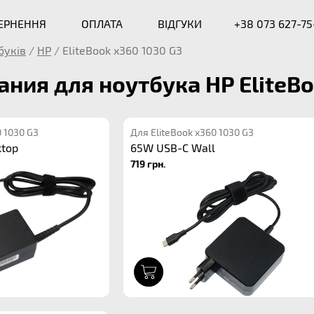
ВЕРНЕННЯ
ОПЛАТА
ВІДГУКИ
+38 073 627-75
буків
/
HP
/
EliteBook x360 1030 G3
ания для ноутбука HP EliteBo
0 1030 G3
Для EliteBook x360 1030 G3
ktop
65W USB-C Wall
719 грн.
1