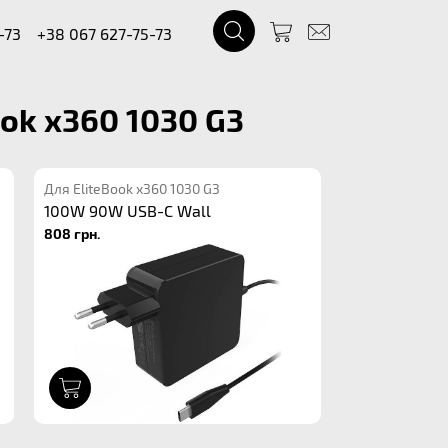
-73
+38 067 627-75-73
ok x360 1030 G3
Для EliteBook x360 1030 G3
100W 90W USB-C Wall
808 грн.
1