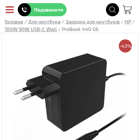
Подзвонити
Головна
/
Для ноутбука
/
Зарядки для ноутбуків
/
HP
/
100W 90W USB-C Wall
/
ProBook 440 G6
-43%