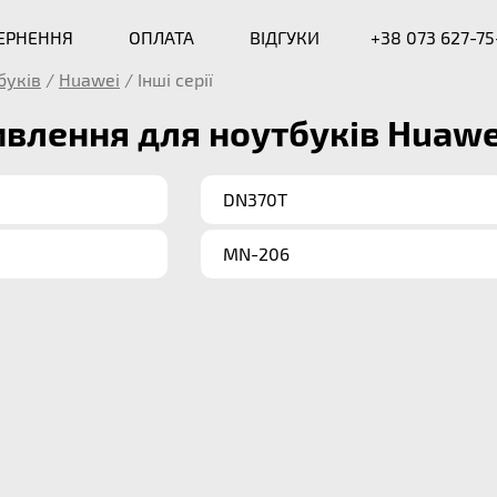
ВЕРНЕННЯ
ОПЛАТА
ВІДГУКИ
+38 073 627-75
буків
/
Huawei
/
Інші серії
влення для ноутбуків Huawe
DN370T
MN-206