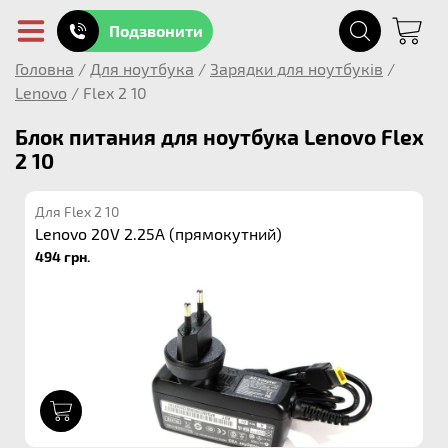
Подзвонити
Головна
/
Для ноутбука
/
Зарядки для ноутбуків
/
Lenovo
/
Flex 2 10
Блок питания для ноутбука Lenovo Flex
2 10
Для Flex 2 10
Lenovo 20V 2.25A (прямокутний)
494 грн.
1