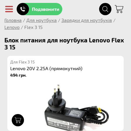
Подзвонити
Головна
/
Для ноутбука
/
Зарядки для ноутбуків
/
Lenovo
/
Flex 3 15
Блок питания для ноутбука Lenovo Flex
3 15
Для Flex 3 15
Lenovo 20V 2.25A (прямокутний)
494 грн.
1