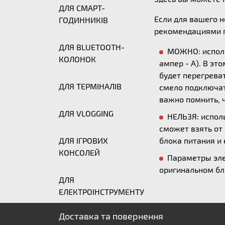
ДЛЯ СМАРТ-
Если для вашего 
ГОДИННИКІВ
рекомендациями п
ДЛЯ BLUETOOTH-
МОЖНО: исполь
КОЛОНОК
ампер - А). В эт
будет перегреват
ДЛЯ ТЕРМІНАЛІВ
смело подключать
важно помнить, ч
ДЛЯ VLOGGING
НЕЛЬЗЯ: исполь
сможет взять от
ДЛЯ ІГРОВИХ
блока питания и 
КОНСОЛЕЙ
Параметры эле
оригинальном бл
ДЛЯ
ЕЛЕКТРОІНСТРУМЕНТУ
Доставка та повернення