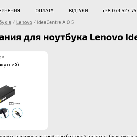
ВЕРНЕННЯ
ОПЛАТА
ВІДГУКИ
+38 073 627-75
буків
/
Lenovo
/
IdeaCentre AIO 5
ания для ноутбука Lenovo Ide
O 5
окутний)
упить зарядное устройство (сетевой адаптер, блок питания)