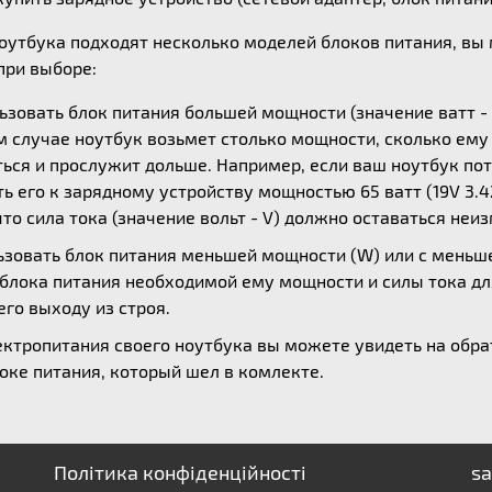
ноутбука подходят несколько моделей блоков питания, в
ри выборе:
зовать блок питания большей мощности (значение ватт - 
ом случае ноутбук возьмет столько мощности, сколько ем
ься и прослужит дольше. Например, если ваш ноутбук потр
 его к зарядному устройству мощностью 65 ватт (19V 3.42
то сила тока (значение вольт - V) должно оставаться неи
зовать блок питания меньшей мощности (W) или с меньшей
 блока питания необходимой ему мощности и силы тока дл
его выходу из строя.
ктропитания своего ноутбука вы можете увидеть на обрат
оке питания, который шел в комлекте.
Політика конфіденційності
sa