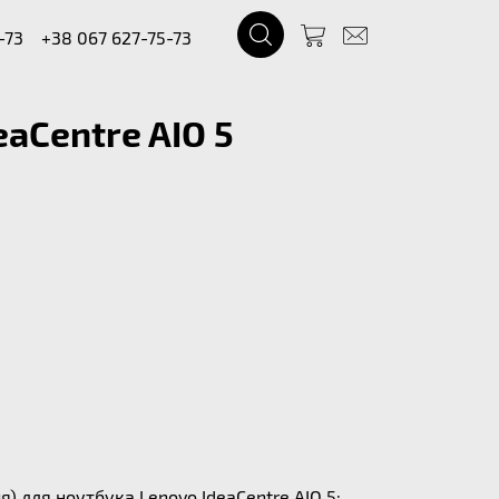
-73
+38 067 627-75-73
aCentre AIO 5
 для ноутбука Lenovo IdeaCentre AIO 5: .