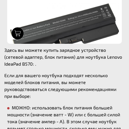
1
Здесь вы можете купить зарядное устройство
(сетевой адаптер, блок питания) для ноутбука Lenovo
IdeaPad B570: .
Если для вашего ноутбука подходят несколько
моделей блоков питания, вы можете
руководствоваться следующими рекомендациями
при выборе:
МОЖНО: использовать блок питания большей
мощности (значение ватт - W) или с большей силой
тока (значение ампер - А). В этом случае ноутбук
возьмет столько мощности, сколько ему нужно для