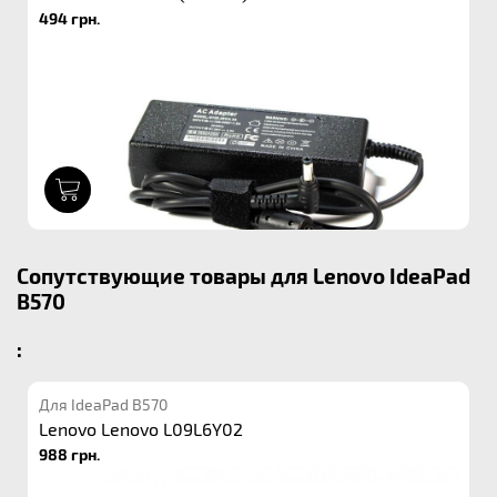
494 грн.
1
Сопутствующие товары для Lenovo IdeaPad
B570
:
Для IdeaPad B570
Lenovo Lenovo L09L6Y02
988 грн.