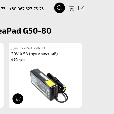
-73
+38 067 627-75-73
deaPad G50-80
Для IdeaPad G50-80
20V 4.5A (прямокутний)
494 грн.
1