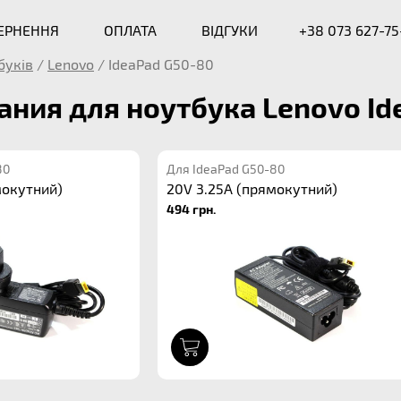
ВЕРНЕННЯ
ОПЛАТА
ВІДГУКИ
+38 073 627-75
буків
/
Lenovo
/
IdeaPad G50-80
ания для ноутбука Lenovo I
80
Для IdeaPad G50-80
мокутний)
20V 3.25A (прямокутний)
494 грн.
1