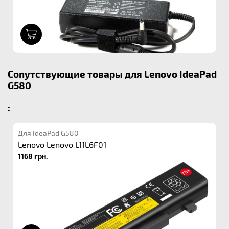
1
Сопутствующие товары для Lenovo IdeaPad
G580
:
Для IdeaPad G580
Lenovo Lenovo L11L6F01
1168 грн.