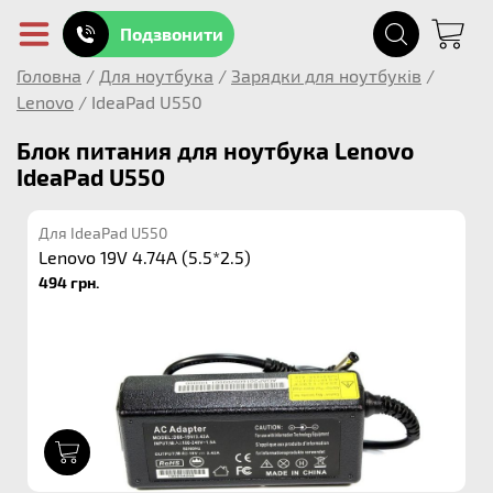
Подзвонити
Головна
/
Для ноутбука
/
Зарядки для ноутбуків
/
Lenovo
/
IdeaPad U550
Блок питания для ноутбука Lenovo
IdeaPad U550
Для IdeaPad U550
Lenovo 19V 4.74A (5.5*2.5)
494 грн.
1