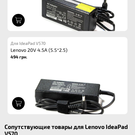
1
Для IdeaPad V570
Lenovo 20V 4.5A (5.5*2.5)
494 грн.
1
Сопутствующие товары для Lenovo IdeaPad
V570