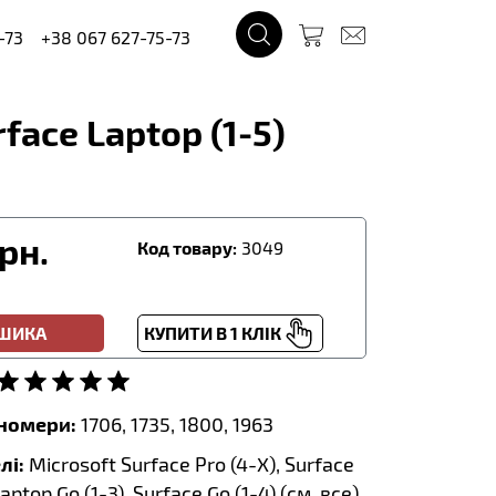
-73
+38 067 627-75-73
face Laptop (1-5)
рн.
Код товару:
3049
ОШИКА
КУПИТИ В 1 КЛІК
тномери:
1706, 1735, 1800, 1963
лі:
Microsoft Surface Pro (4-X), Surface
Laptop Go (1-3), Surface Go (1-4) (
см. все
)