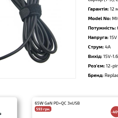
Гарантія:
12 
Model No:
MI
Потужність:
Напруга:
15V
Струм:
4A
Вихід:
15V-1.
Роз'єм:
12-pi
Бренд:
Repla
65W GaN PD+QC 3xUSB
593 грн.
-4