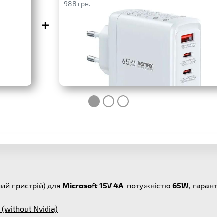
988 грн.
+
ий пристрій) для
Microsoft 15V 4A
, потужністю
65W
, гаран
 (without Nvidia)