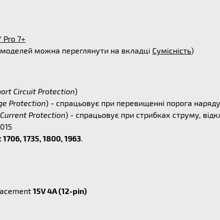
/ Pro 7+
 моделей можна переглянути на вкладці
Сумісність
)
ort Circuit Protection
)
ge Protection
) - спрацьовує при перевищенні порога наряд
Current Protection
) - спрацьовує при стрибках струму, ві
2015
 1706, 1735, 1800, 1963
.
lacement
15V 4A (12-pin)