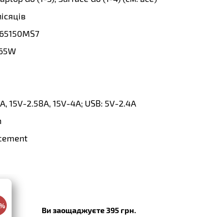
місяців
65150MS7
65W
6A, 15V-2.58A, 15V-4A; USB: 5V-2.4A
n
cement
0%
Ви заощаджуєте 395 грн.