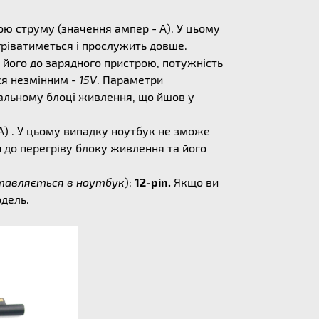
ю струму (значення ампер - А). У цьому
егріватиметься і прослужить довше.
 його до зарядного пристрою, потужність
ся незмінним -
15V
. Параметри
альному блоці живлення, що йшов у
) . У цьому випадку ноутбук не зможе
 до перегріву блоку живлення та його
ставляється в ноутбук
):
12-pin.
Якщо ви
одель.