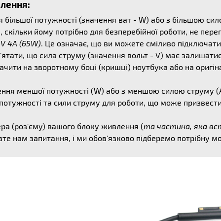
влення:
ільшої потужності (значення ват - W) або з більшою сило
, скільки йому потрібно для безперебійної роботи, не пер
5V 4A (65W)
. Це означає, що ви можете сміливо підключати
'ятати, що сила струму (значення вольт - V) має залишати
чити на зворотному боці (кришці) ноутбука або на оригін
ня меншої потужності (W) або з меншою силою струму (А
 потужності та сили струму для роботи, що може призвести
ера (роз'єму) вашого блоку живлення (
та частина, яка в
вте нам запитання, і ми обов'язково підберемо потрібну м