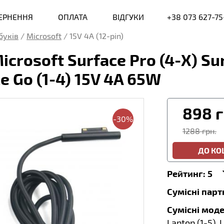
ВЕРНЕННЯ
ОПЛАТА
ВІДГУКИ
+38 073 627-75
буків
/
Microsoft
/
15V 4A (12-pin)
rosoft Surface Pro (4-X) Sur
ce Go (1-4) 15V 4A 65W
898
г
-30%
1288 грн.
ДО К
Рейтинг:
5
Сумісні пар
Сумісні моде
Laptop (1-5), 