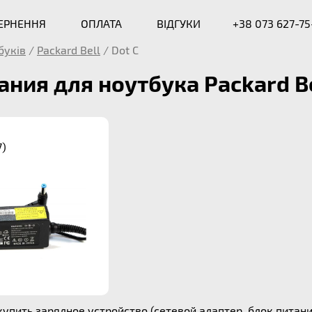
ВЕРНЕННЯ
ОПЛАТА
ВІДГУКИ
+38 073 627-75
буків
/
Packard Bell
/
Dot C
ания для ноутбука Packard Be
7)
упить зарядное устройство (сетевой адаптер, блок питания)