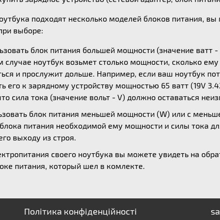
ноутбука подходят несколько моделей блоков питания, в
ри выборе:
зовать блок питания большей мощности (значение ватт - 
ом случае ноутбук возьмет столько мощности, сколько ем
ься и прослужит дольше. Например, если ваш ноутбук потр
 его к зарядному устройству мощностью 65 ватт (19V 3.42
то сила тока (значение вольт - V) должно оставаться неи
зовать блок питания меньшей мощности (W) или с меньшей
 блока питания необходимой ему мощности и силы тока дл
его выходу из строя.
ктропитания своего ноутбука вы можете увидеть на обрат
оке питания, который шел в комлекте.
Політика конфіденційності
sa