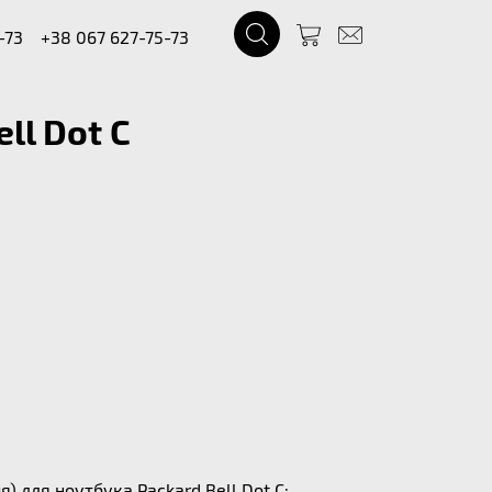
-73
+38 067 627-75-73
ll Dot C
 для ноутбука Packard Bell Dot C: .