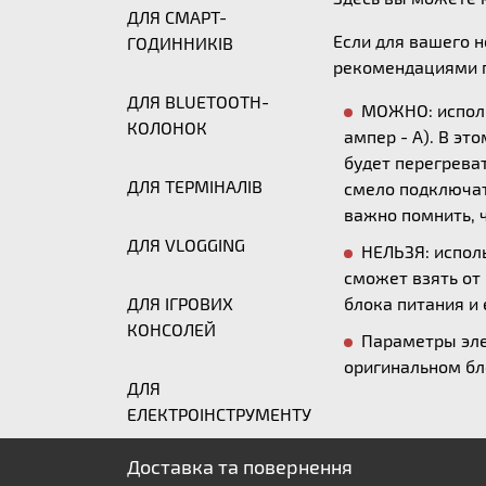
ДЛЯ СМАРТ-
Если для вашего 
ГОДИННИКІВ
рекомендациями п
ДЛЯ BLUETOOTH-
МОЖНО: исполь
КОЛОНОК
ампер - А). В эт
будет перегреват
ДЛЯ ТЕРМІНАЛІВ
смело подключать
важно помнить, ч
ДЛЯ VLOGGING
НЕЛЬЗЯ: исполь
сможет взять от
ДЛЯ ІГРОВИХ
блока питания и 
КОНСОЛЕЙ
Параметры эле
оригинальном бл
ДЛЯ
ЕЛЕКТРОІНСТРУМЕНТУ
Доставка та повернення