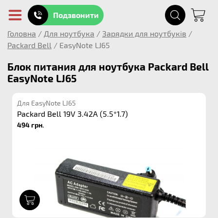
Подзвонити
Головна
/
Для ноутбука
/
Зарядки для ноутбуків
/
Packard Bell
/
EasyNote LJ65
Блок питания для ноутбука Packard Bell
EasyNote LJ65
Для EasyNote LJ65
Packard Bell 19V 3.42A (5.5*1.7)
494 грн.
1