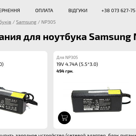
ВЕРНЕННЯ
ОПЛАТА
ВІДГУКИ
+38 073 627-75
буків
/
Samsung
/
NP305
ания для ноутбука Samsung
Для NP305
0)
19V 4.74A (5.5*3.0)
494 грн.
1
упить зарядное устройство (сетевой адаптер, блок питани