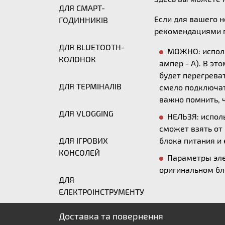
ДЛЯ СМАРТ-
Если для вашего 
ГОДИННИКІВ
рекомендациями п
ДЛЯ BLUETOOTH-
МОЖНО: исполь
КОЛОНОК
ампер - А). В эт
будет перегреват
ДЛЯ ТЕРМІНАЛІВ
смело подключать
важно помнить, ч
ДЛЯ VLOGGING
НЕЛЬЗЯ: исполь
сможет взять от
ДЛЯ ІГРОВИХ
блока питания и 
КОНСОЛЕЙ
Параметры эле
оригинальном бл
ДЛЯ
ЕЛЕКТРОІНСТРУМЕНТУ
Доставка та повернення