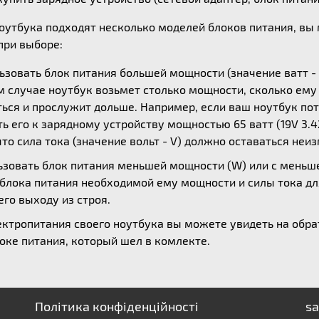
ноутбука подходят несколько моделей блоков питания, в
ри выборе:
зовать блок питания большей мощности (значение ватт - 
ом случае ноутбук возьмет столько мощности, сколько ем
ься и прослужит дольше. Например, если ваш ноутбук потр
 его к зарядному устройству мощностью 65 ватт (19V 3.42
то сила тока (значение вольт - V) должно оставаться неи
зовать блок питания меньшей мощности (W) или с меньшей
 блока питания необходимой ему мощности и силы тока дл
его выходу из строя.
ктропитания своего ноутбука вы можете увидеть на обрат
оке питания, который шел в комлекте.
Політика конфіденційності
sa