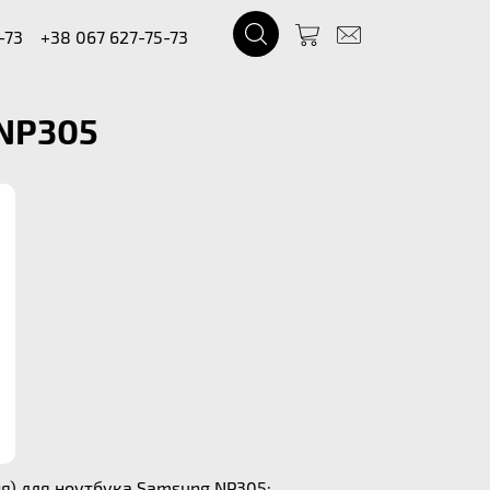
-73
+38 067 627-75-73
 NP305
я) для ноутбука Samsung NP305: .