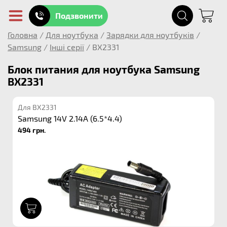
Подзвонити
Головна
/
Для ноутбука
/
Зарядки для ноутбуків
/
Samsung
/
Інші серії
/
BX2331
Блок питания для ноутбука Samsung
BX2331
Для BX2331
Samsung 14V 2.14A (6.5*4.4)
494 грн.
1