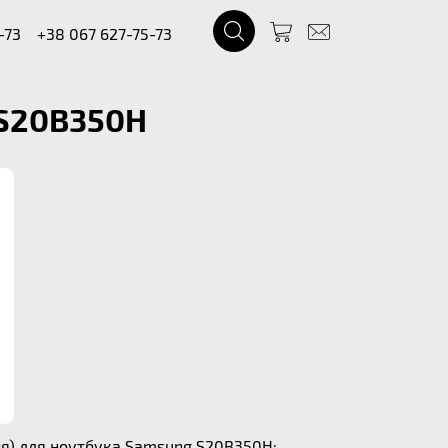
-73
+38 067 627-75-73
 S20B350H
я) для ноутбука Samsung S20B350H: .