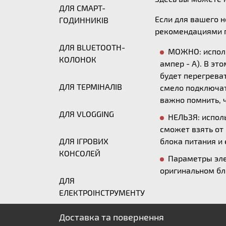
ДЛЯ СМАРТ-
Если для вашего 
ГОДИННИКІВ
рекомендациями п
ДЛЯ BLUETOOTH-
МОЖНО: исполь
КОЛОНОК
ампер - А). В эт
будет перегреват
ДЛЯ ТЕРМІНАЛІВ
смело подключать
важно помнить, ч
ДЛЯ VLOGGING
НЕЛЬЗЯ: исполь
сможет взять от
ДЛЯ ІГРОВИХ
блока питания и 
КОНСОЛЕЙ
Параметры эле
оригинальном бл
ДЛЯ
ЕЛЕКТРОІНСТРУМЕНТУ
Доставка та повернення