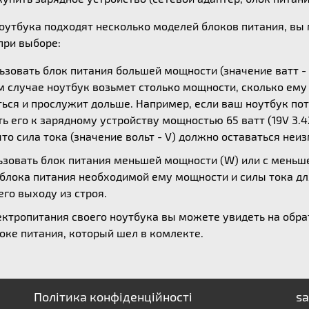
ноутбука подходят несколько моделей блоков питания, в
ри выборе:
зовать блок питания большей мощности (значение ватт - 
ом случае ноутбук возьмет столько мощности, сколько ем
ься и прослужит дольше. Например, если ваш ноутбук потр
 его к зарядному устройству мощностью 65 ватт (19V 3.42
то сила тока (значение вольт - V) должно оставаться неи
зовать блок питания меньшей мощности (W) или с меньшей
 блока питания необходимой ему мощности и силы тока дл
его выходу из строя.
ктропитания своего ноутбука вы можете увидеть на обрат
оке питания, который шел в комлекте.
Політика конфіденційності
sa