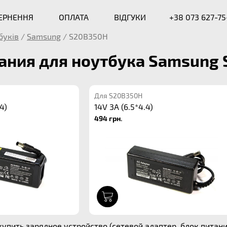
ВЕРНЕННЯ
ОПЛАТА
ВІДГУКИ
+38 073 627-75
буків
/
Samsung
/
S20B350H
ания для ноутбука Samsung
Для S20B350H
4)
14V 3A (6.5*4.4)
494 грн.
1
упить зарядное устройство (сетевой адаптер, блок питани