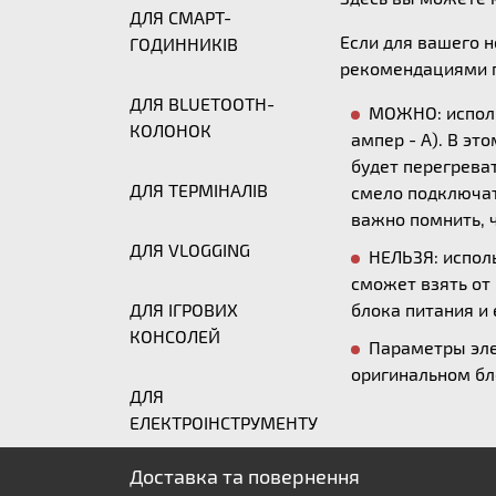
ДЛЯ СМАРТ-
Если для вашего 
ГОДИННИКІВ
рекомендациями п
ДЛЯ BLUETOOTH-
МОЖНО: исполь
КОЛОНОК
ампер - А). В эт
будет перегреват
ДЛЯ ТЕРМІНАЛІВ
смело подключать
важно помнить, ч
ДЛЯ VLOGGING
НЕЛЬЗЯ: исполь
сможет взять от
ДЛЯ ІГРОВИХ
блока питания и 
КОНСОЛЕЙ
Параметры эле
оригинальном бл
ДЛЯ
ЕЛЕКТРОІНСТРУМЕНТУ
Доставка та повернення