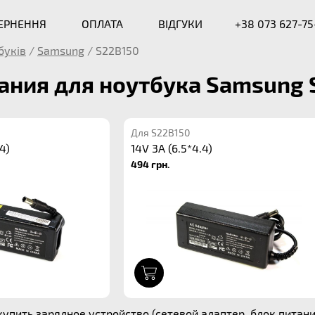
ВЕРНЕННЯ
ОПЛАТА
ВІДГУКИ
+38 073 627-75
буків
/
Samsung
/
S22B150
ания для ноутбука Samsung 
Для S22B150
4)
14V 3A (6.5*4.4)
494 грн.
1
упить зарядное устройство (сетевой адаптер, блок питани