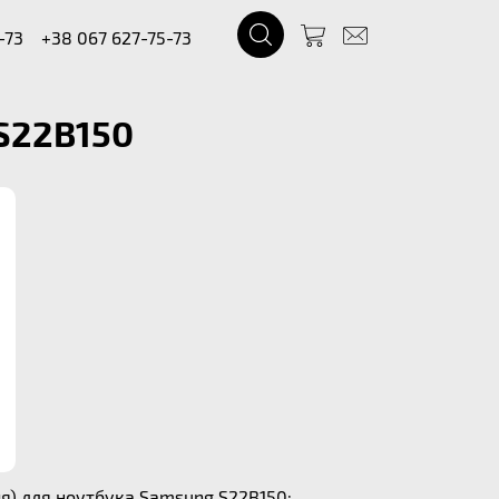
-73
+38 067 627-75-73
S22B150
я) для ноутбука Samsung S22B150: .