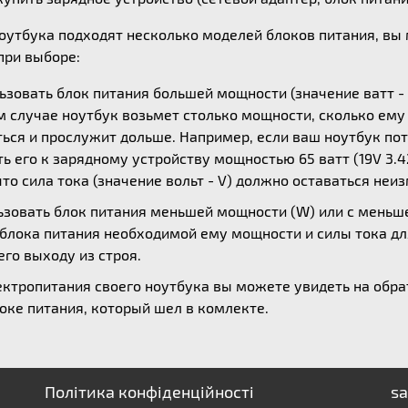
ноутбука подходят несколько моделей блоков питания, в
ри выборе:
зовать блок питания большей мощности (значение ватт - 
ом случае ноутбук возьмет столько мощности, сколько ем
ься и прослужит дольше. Например, если ваш ноутбук потр
 его к зарядному устройству мощностью 65 ватт (19V 3.42
то сила тока (значение вольт - V) должно оставаться неи
зовать блок питания меньшей мощности (W) или с меньшей
 блока питания необходимой ему мощности и силы тока дл
его выходу из строя.
ктропитания своего ноутбука вы можете увидеть на обрат
оке питания, который шел в комлекте.
Політика конфіденційності
sa