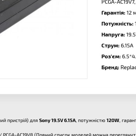
PCGA-AC19V7,
Гарантія:
12 
Потужність:
Напруга:
19.
Струм:
6.15A
Роз'єм:
6.5*
Бренд:
Repla
ий пристрій) для
Sony 19.5V 6.15A
, потужністю
120W
, гара
 / PCGA-AC19V8
(Повний список моделей можна переглянут