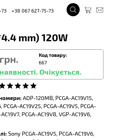
-73
+38 067 627-75-73
5*4.4 mm) 120W
Код товару:
грн.
667
наявності. Очікується.
тномери:
ADP-120MB, PCGA-AC19V15,
, PCGA-AC19V25, PCGA-AC19V5, PCGA-
-AC19V7, PCGA-AC19V8, VGP-AC19V6,
лі:
Sony PCGA-AC19V5, PCGA-AC19V6,