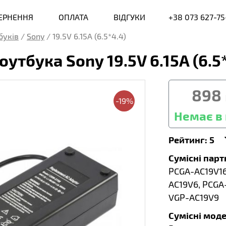
ВЕРНЕННЯ
ОПЛАТА
ВІДГУКИ
+38 073 627-75
буків
/
Sony
/
19.5V 6.15A (6.5*4.4)
утбука Sony 19.5V 6.15A (6.
898
-19%
Немає в 
Рейтинг:
5
Сумісні пар
PCGA-AC19V16
AC19V6, PCGA
VGP-AC19V9
Сумісні моде