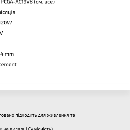
 PCGA-AC19V8 (
см. все
)
місяців
120W
5V
4.4 mm
cement
нтовано підходить для живлення та
и на вкладці
Сумісність
)