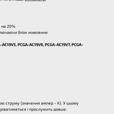
у на 20%
дключаючи блок живлення
-AC19V5, PCGA-AC19V6, PCGA-AC19V7, PCGA-
ю струму (значення ампер - А). У цьому
егріватиметься і прослужить довше.