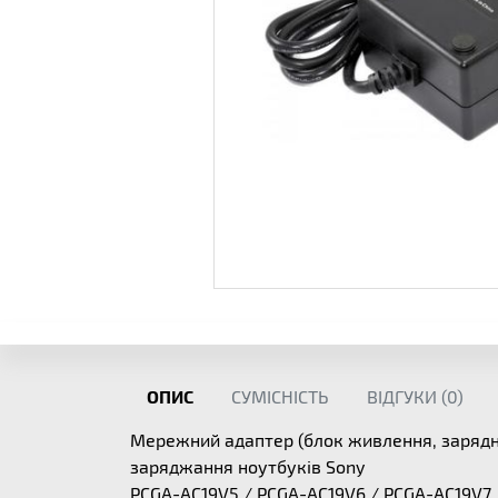
ОПИС
СУМІСНІСТЬ
ВІДГУКИ (
0
)
Мережний адаптер (блок живлення, зарядн
заряджання ноутбуків Sony
PCGA-AC19V5 / PCGA-AC19V6 / PCGA-AC19V7