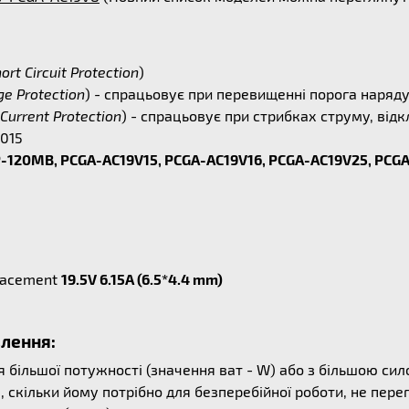
ort Circuit Protection
)
ge Protection
) - спрацьовує при перевищенні порога наряд
Current Protection
) - спрацьовує при стрибках струму, ві
2015
-120MB, PCGA-AC19V15, PCGA-AC19V16, PCGA-AC19V25, PCGA
lacement
19.5V 6.15A (6.5*4.4 mm)
влення:
ільшої потужності (значення ват - W) або з більшою сило
, скільки йому потрібно для безперебійної роботи, не пер