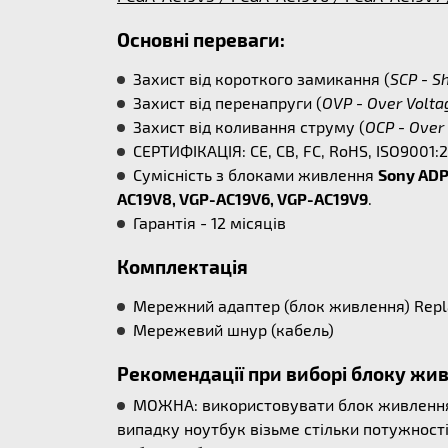
Основні переваги:
Захист від короткого замикання (
SCP - Sh
Захист від перенапруги (
OVP - Over Volta
Захист від коливання струму (
OCP - Over 
СЕРТИФІКАЦІЯ: CE, CB, FC, RoHS, ISO9001:
Сумісність з блоками живлення
Sony ADP
AC19V8, VGP-AC19V6, VGP-AC19V9
.
Гарантія - 12 місяців
Комплектація
Мережний адаптер (блок живлення) Rep
Мережевий шнур (кабель)
Рекомендації при виборі блоку жи
МОЖНА: використовувати блок живлення б
випадку ноутбук візьме стільки потужності