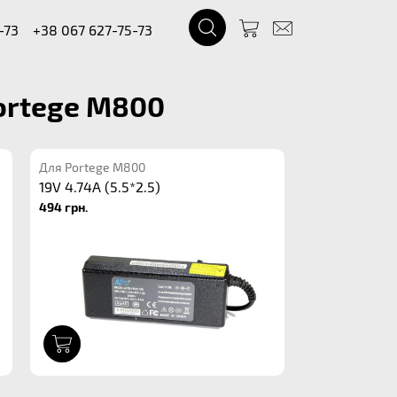
-73
+38 067 627-75-73
Portege M800
Для Portege M800
19V 4.74A (5.5*2.5)
494 грн.
1