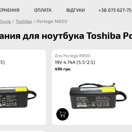
ВЕРНЕННЯ
ОПЛАТА
ВІДГУКИ
+38 073 627-75
буків
/
Toshiba
/
Portege M800
ания для ноутбука Toshiba 
Для Portege M800
.5)
19V 4.74A (5.5*2.5)
494 грн.
1