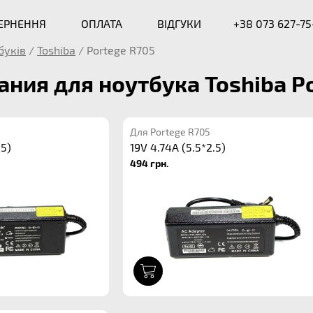
ВЕРНЕННЯ
ОПЛАТА
ВІДГУКИ
+38 073 627-75
буків
/
Toshiba
/
Portege R705
ания для ноутбука Toshiba P
Для Portege R705
.5)
19V 4.74A (5.5*2.5)
494 грн.
1