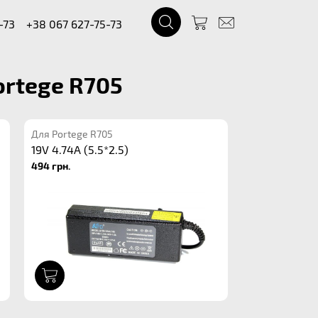
-73
+38 067 627-75-73
ortege R705
Для Portege R705
19V 4.74A (5.5*2.5)
494 грн.
1