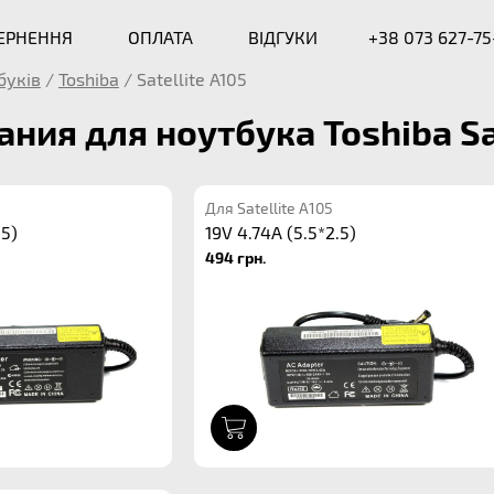
ВЕРНЕННЯ
ОПЛАТА
ВІДГУКИ
+38 073 627-75
буків
/
Toshiba
/
Satellite A105
ания для ноутбука Toshiba Sat
Для Satellite A105
.5)
19V 4.74A (5.5*2.5)
494 грн.
1