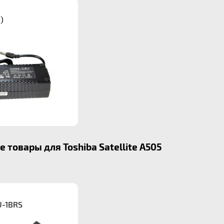
)
товары для Toshiba Satellite A505
U-1BRS