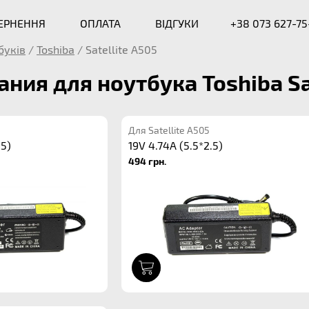
ВЕРНЕННЯ
ОПЛАТА
ВІДГУКИ
+38 073 627-75
буків
/
Toshiba
/
Satellite A505
ания для ноутбука Toshiba Sa
Для Satellite A505
.5)
19V 4.74A (5.5*2.5)
494 грн.
1