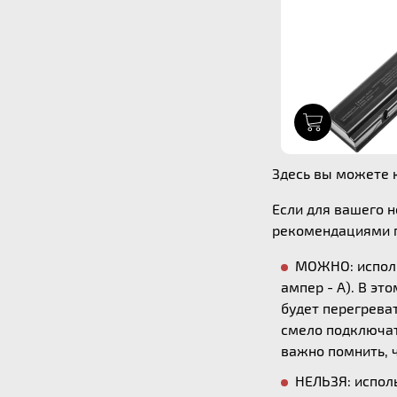
1
Здесь вы можете к
Если для вашего 
рекомендациями п
МОЖНО: исполь
ампер - А). В эт
будет перегреват
смело подключать
важно помнить, ч
НЕЛЬЗЯ: исполь