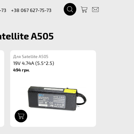
-73
+38 067 627-75-73
tellite A505
Для Satellite A505
19V 4.74A (5.5*2.5)
494 грн.
1