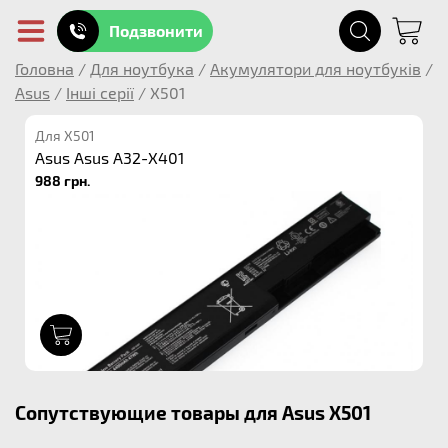
Подзвонити
Головна
/
Для ноутбука
/
Акумулятори для ноутбуків
/
Asus
/
Інші серії
/
X501
Для X501
Asus Asus A32-X401
988 грн.
1
Сопутствующие товары для Asus X501