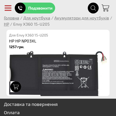
Подзвонити
Головна
/
Для ноутбука
/
Акумулятори для ноутбуків
/
HP
/
Envy X360 15-U205
Для Envy X360 15-U205
HP HP NP03XL
1257 грн.
1
Доставка та повернення
Оплата