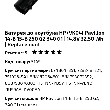
Батарея до ноутбука HP (VK04) Pavilion
14-B 15-B 250 G2 340 G1 | 14.8V 32.50 Wh
| Replacement
Рейтинг:
5
Код товару:
5149
Сумісні партномери:
694864-851, 728248-221,
751906-541, 888182064801, 888793070352,
888793070383, HSTNN-PB5Y, HSTNN-YB4D,
J1U99AA, J1V00AA
Сумісні моделі:
HP Pavilion 14-B, 15-B, 250 G2,
340 G1 (
см. все
)