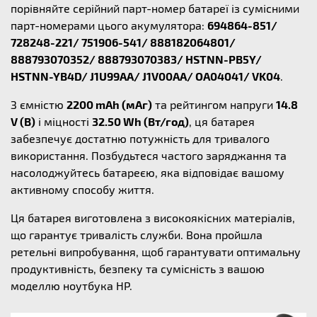
порівняйте серійний парт-номер батареї із сумісними
парт-номерами цього акумулятора:
694864-851/
728248-221/ 751906-541/ 888182064801/
888793070352/ 888793070383/ HSTNN-PB5Y/
HSTNN-YB4D/ J1U99AA/ J1V00AA/ OA04041/ VK04
.
З ємністю
2200 mAh (мАг)
та рейтингом напруги
14.8
V (В)
і міцності
32.50 Wh (Вт/год)
, ця батарея
забезпечує достатню потужність для тривалого
використання. Позбудьтеся частого заряджання та
насолоджуйтесь батареєю, яка відповідає вашому
активному способу життя.
Ця батарея виготовлена з високоякісних матеріалів,
що гарантує тривалість служби. Вона пройшла
ретельні випробування, щоб гарантувати оптимальну
продуктивність, безпеку та сумісність з вашою
моделлю ноутбука HP.