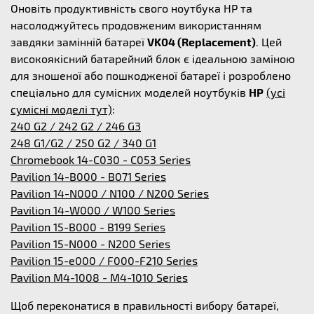
Оновіть продуктивність свого ноутбука HP та
насолоджуйтесь продовженим використанням
завдяки замінній батареї
VK04 (Replacement)
. Цей
високоякісний батарейний блок є ідеальною заміною
для зношеної або пошкодженої батареї і розроблено
спеціально для сумісних моделей ноутбуків
HP
(усі
сумісні моделі тут)
:
240 G2 / 242 G2 / 246 G3
248 G1/G2 / 250 G2 / 340 G1
Chromebook 14-C030 - C053 Series
Pavilion 14-B000 - B071 Series
Pavilion 14-N000 / N100 / N200 Series
Pavilion 14-W000 / W100 Series
Pavilion 15-B000 - B199 Series
Pavilion 15-N000 - N200 Series
Pavilion 15-e000 / F000-F210 Series
Pavilion M4-1008 - M4-1010 Series
Щоб переконатися в правильності вибору батареї,