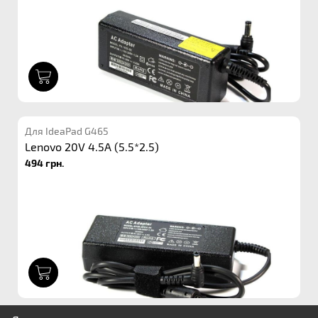
1
Для IdeaPad G465
Lenovo 20V 4.5A (5.5*2.5)
494 грн.
1