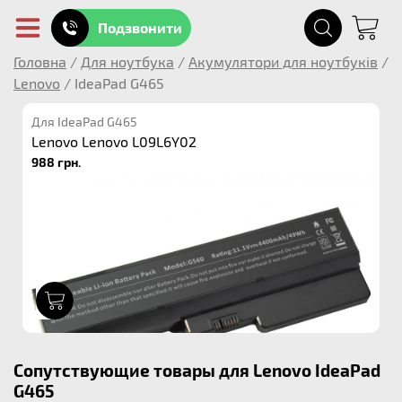
Подзвонити
Головна
/
Для ноутбука
/
Акумулятори для ноутбуків
/
Lenovo
/
IdeaPad G465
Для IdeaPad G465
Lenovo Lenovo L09L6Y02
988 грн.
1
Сопутствующие товары для Lenovo IdeaPad
G465