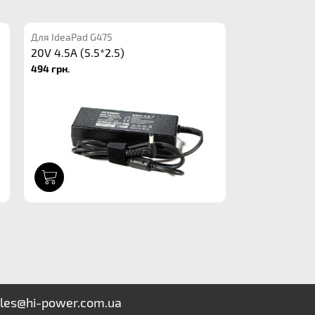
Для IdeaPad G475
20V 4.5A (5.5*2.5)
494 грн.
1
les@hi-power.com.ua