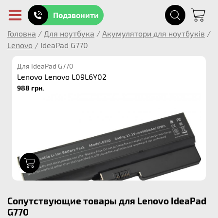
Подзвонити
Головна
/
Для ноутбука
/
Акумулятори для ноутбуків
/
Lenovo
/
IdeaPad G770
Для IdeaPad G770
Lenovo Lenovo L09L6Y02
988 грн.
1
Сопутствующие товары для Lenovo IdeaPad
G770