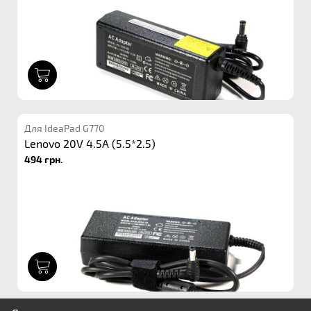
1
Для IdeaPad G770
Lenovo 20V 4.5A (5.5*2.5)
494 грн.
1