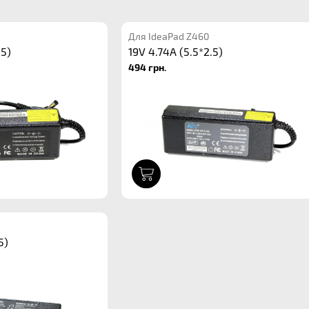
Для IdeaPad Z460
.5)
19V 4.74A (5.5*2.5)
494 грн.
1
5)