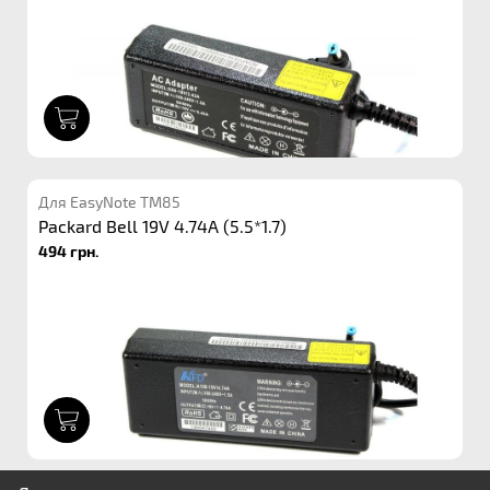
1
Для EasyNote TM85
Packard Bell 19V 4.74A (5.5*1.7)
494 грн.
1