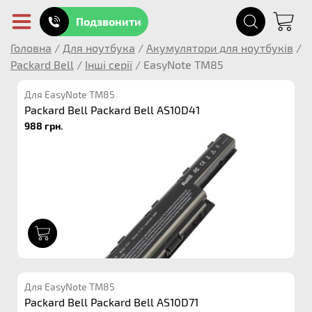
Подзвонити
Головна
/
Для ноутбука
/
Акумулятори для ноутбуків
/
Packard Bell
/
Інші серії
/
EasyNote TM85
Для EasyNote TM85
Packard Bell Packard Bell AS10D41
988 грн.
1
Для EasyNote TM85
Packard Bell Packard Bell AS10D71